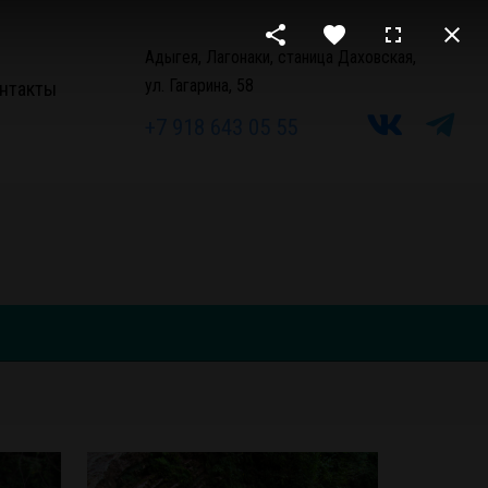
Адыгея, Лагонаки, станица Даховская,
ул. Гагарина, 58
нтакты
+7 918 643 05 55