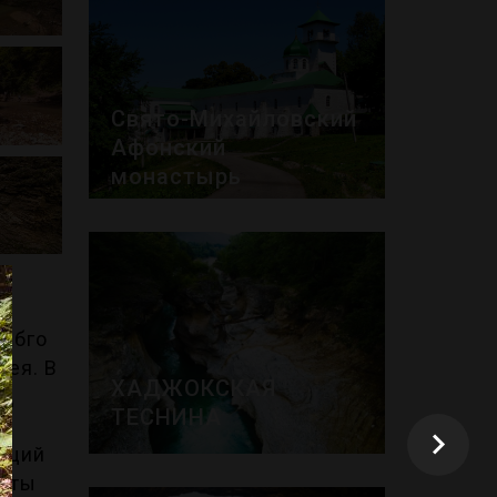
Свято-Михайловский
Афонский
монастырь
28 НОЯБРЯ 2018
ДОСТОПРИМЕЧАТЕЛЬНОСТИ
фабго
гея. В
ХАДЖОКСКАЯ
од
ТЕСНИНА
ающий
29 НОЯБРЯ 2018
соты
ДОСТОПРИМЕЧАТЕЛЬНОСТИ