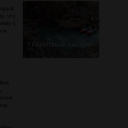
ДОСТОПРИМЕЧАТЕЛЬНОСТИ
торый
у, что
нему с
тся
ГРАНИТНЫЙ КАНЬОН
28 НОЯБРЯ 2018
ДОСТОПРИМЕЧАТЕЛЬНОСТИ
убил
ь.
менем
пор,
ещеры