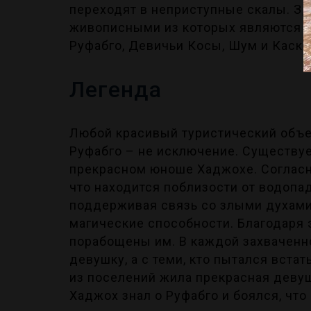
переходят в неприступные скалы. З
живописными из которых являются т
Руфабго, Девичьи Косы, Шум и Каск
Легенда
Любой красивый туристический объе
Руфабго – не исключение. Существуе
прекрасном юноше Хаджохе. Согласно
что находится поблизости от водопа
поддерживая связь со злыми духами
магические способности. Благодаря
порабощены им. В каждой захваченн
девушку, а с теми, кто пытался вста
из поселений жила прекрасная девуш
Хаджох знал о Руфабго и боялся, чт