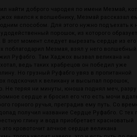
ил найти доброго чародея по имени Мезмай, ко
джох явился к волшебнику, Мезмай рассказал ем
одним способом. Для этого нужно подъехать к 
чудодейственный порошок, из которого образуе
 В этот момент следует вырезать сердце из его
ох поблагодарил Мезмая, взял у него волшебный
 жил Руфабго. Там Хаджох вызвал великана на
хотал, ведь таких храбрецов он победил уже
лину. Но грузный Руфабго увяз в пропитанной
ох подскочил к великану и высыпал порошок,
о. Не теряя ни минуты, юноша поднял меч, разр
громное сердце и бросил его что есть мочи вдал
ого горного ручья, преградив ему путь. Со вре
допад получил название Сердце Руфабго. С тех 
естную глину и вода приобретает красноватый
о это кровоточит алчное сердце великана
ум», тропа уводит наверх, это и есть путь до п