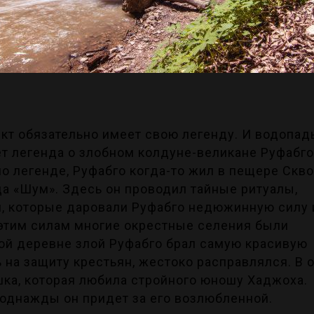
десь расположен десяток водопадов, самыми
акие водопады, как Шнурок, Чаша любви, Сердц
адный.
кт обязательно имеет свою легенду. И водопад
т легенда о злобном колдуне-великане Руфабго
 легенде, Руфабго когда-то жил в пещере Скво
да «Шум». Здесь он проводил тайные ритуалы,
, которые даровали Руфабго недюжинную силу 
 этим силам многие окрестные селения были
ой деревне злой Руфабго брал самую красивую
ть на защиту крестьян, жестоко расправлялся. В
ка, которая любила стройного юношу Хаджоха.
о однажды он придет за его возлюбленной.