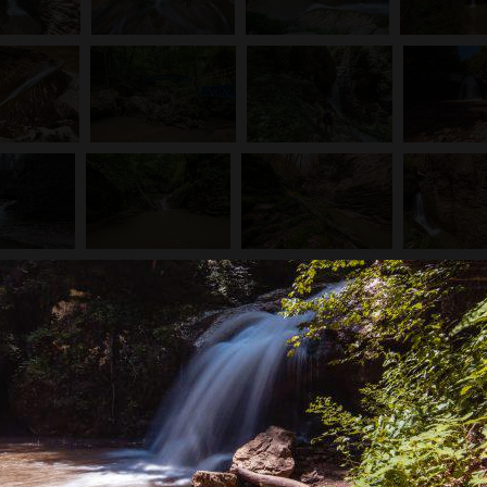
ритоков реки Белая, располагаются водопады Ру
стных достопримечательностей Республики Ады
т поселок Каменномостский, известный также п
тов пользуется участок реки Руфабго, протек
аменистых склонов, которые с увеличением вы