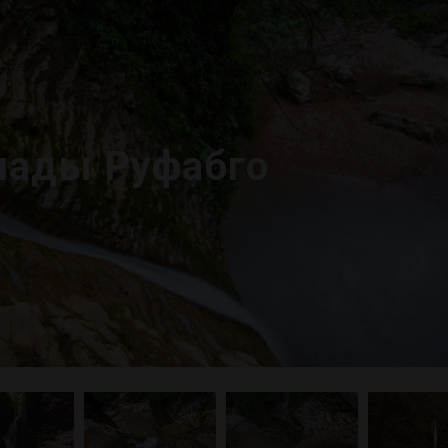
пады Руфабго