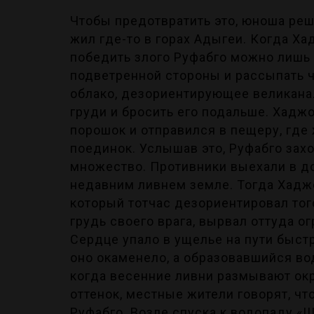
Чтобы предотвратить это, юноша реш
жил где-то в горах Адыгеи. Когда Ха
победить злого Руфабго можно лишь 
подветренной стороны и рассыпать 
облако, дезориентирующее великана.
груди и бросить его подальше. Хадж
порошок и отправился в пещеру, где
поединок. Услышав это, Руфабго захо
множество. Противники выехали в до
недавним ливнем земле. Тогда Хадж
который тотчас дезориентировал тог
грудь своего врага, вырвал оттуда о
Сердце упало в ущелье на пути быстр
оно окаменело, а образовавшийся во
когда весенние ливни размывают окр
оттенок, местные жители говорят, чт
Руфабго.
Возле спуска к водопаду «Ш